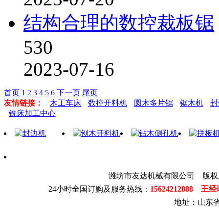
结构合理的数控裁板锯
530
2023-07-16
首页
1
2
3
4
5
6
下一页
尾页
友情链接：
木工车床
数控开料机
圆木多片锯
锯木机
封
铣床加工中心
潍坊市友达机械有限公司 版权
24小时全国订购及服务热线：
15624212888 王
地址：山东