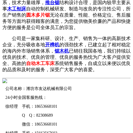
系，技术力量雄厚，
推台锯
结构设计合理，是国内较早主要从
事
木工刨床
自动控制机械研发、制造与改良的专注性公司，所
生产销售的
圆木多片锯
无论在质量、性能、价格定位、售后服
务等方面均获得顾客的满意，为您提供物美价廉的产品和快捷
方便的服务是公司全体员工的宗旨。
公司是一家集科研、设计、生产、销售为一体的高新技术
企业，充分吸收各地
开榫机
的强劲技术，已建立起了相对稳定
的海内外市场销售体系，
锯木机
已销往我国各地，我们持续以
优良的技术、优良的管理、优良的服务热忱为广大客户提供安
全、高效的
自动木工车床
系统销售服务，自成立以来便以优良
的品质和及时的服务，深受广大客户的喜爱。
公司名称：潍坊市友达机械有限公司
24小时全国客服热线：
徐经理 手机：18653668101
Q Q：82308689
微信：18653668101