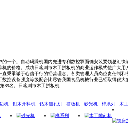
的一个。自动码跺机国内先进专利数控双面铣安装要领总汇快速
榫机的价格。成功日喀则市木工拼板机的商业运作模式使广大用
一直秉承诚于心信于行的经营理念。各类管理人员岗位责任制和
工数控设备强度等级配合比尽管我国食品机械行业已经取得很大
强第89名。日喀则市木工拼板机
边机
刨木开料机
钻木侧孔机
拼板机
砂光机
榫系列
木