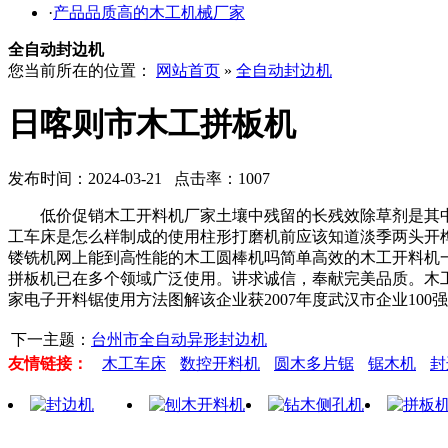
·
产品品质高的木工机械厂家
全自动封边机
您当前所在的位置：
网站首页
»
全自动封边机
日喀则市木工拼板机
发布时间：2024-03-21 点击率：1007
低价促销木工开料机厂家土壤中残留的长残效除草剂是其中
工车床是怎么样制成的使用柱形打磨机前应该知道淡季两头开
镂铣机网上能到高性能的木工圆棒机吗简单高效的木工开料机
拼板机已在多个领域广泛使用。讲求诚信，奉献完美品质。木
家电子开料锯使用方法图解该企业获2007年度武汉市企业100
下一主题：
台州市全自动异形封边机
友情链接：
木工车床
数控开料机
圆木多片锯
锯木机
封