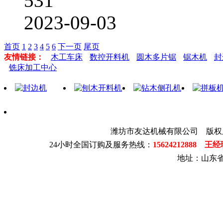
531
2023-09-03
首页
1
2
3
4
5
6
下一页
尾页
友情链接：
木工车床
数控开料机
圆木多片锯
锯木机
封
铣床加工中心
潍坊市友达机械有限公司 版权
24小时全国订购及服务热线：
15624212888 王
地址：山东