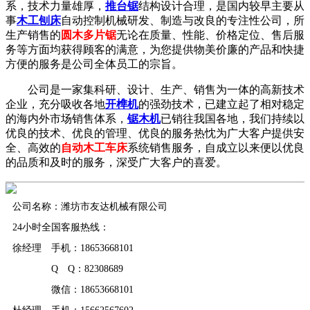
系，技术力量雄厚，
推台锯
结构设计合理，是国内较早主要从
事
木工刨床
自动控制机械研发、制造与改良的专注性公司，所
生产销售的
圆木多片锯
无论在质量、性能、价格定位、售后服
务等方面均获得顾客的满意，为您提供物美价廉的产品和快捷
方便的服务是公司全体员工的宗旨。
公司是一家集科研、设计、生产、销售为一体的高新技术
企业，充分吸收各地
开榫机
的强劲技术，已建立起了相对稳定
的海内外市场销售体系，
锯木机
已销往我国各地，我们持续以
优良的技术、优良的管理、优良的服务热忱为广大客户提供安
全、高效的
自动木工车床
系统销售服务，自成立以来便以优良
的品质和及时的服务，深受广大客户的喜爱。
公司名称：潍坊市友达机械有限公司
24小时全国客服热线：
徐经理 手机：18653668101
Q Q：82308689
微信：18653668101