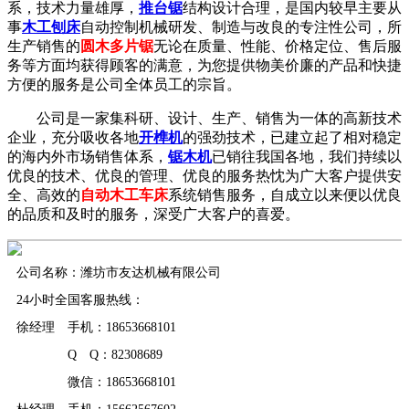
系，技术力量雄厚，
推台锯
结构设计合理，是国内较早主要从
事
木工刨床
自动控制机械研发、制造与改良的专注性公司，所
生产销售的
圆木多片锯
无论在质量、性能、价格定位、售后服
务等方面均获得顾客的满意，为您提供物美价廉的产品和快捷
方便的服务是公司全体员工的宗旨。
公司是一家集科研、设计、生产、销售为一体的高新技术
企业，充分吸收各地
开榫机
的强劲技术，已建立起了相对稳定
的海内外市场销售体系，
锯木机
已销往我国各地，我们持续以
优良的技术、优良的管理、优良的服务热忱为广大客户提供安
全、高效的
自动木工车床
系统销售服务，自成立以来便以优良
的品质和及时的服务，深受广大客户的喜爱。
公司名称：潍坊市友达机械有限公司
24小时全国客服热线：
徐经理 手机：18653668101
Q Q：82308689
微信：18653668101